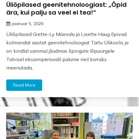
Üliõpilased geenitehnoloogiast: „Õpid
ära, kui palju sa veel ei tea!“
jaanuar 5, 2026
Üliõpilased Grette-Ly Mäesalu ja Lisette Haug õpivad
kolmandat aastat geenitehnoloogiat Tartu Ülikoolis ja
on kindlal sammul jõudmas õpingute lõpusirgele.
Talvisel eksamiperioodil palume neil korraks
meenutada,
Read More