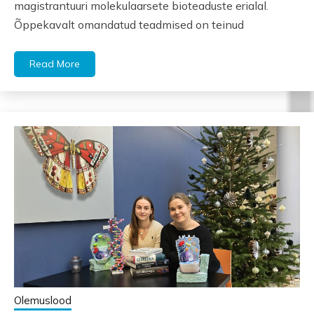
magistrantuuri molekulaarsete bioteaduste erialal.
Õppekavalt omandatud teadmised on teinud
Read More
Olemuslood