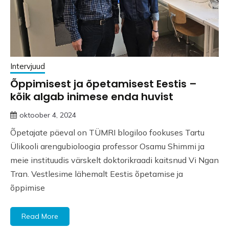
Intervjuud
Õppimisest ja õpetamisest Eestis –
kõik algab inimese enda huvist
oktoober 4, 2024
Õpetajate päeval on TÜMRI blogiloo fookuses Tartu
Ülikooli arengubioloogia professor Osamu Shimmi ja
meie instituudis värskelt doktorikraadi kaitsnud Vi Ngan
Tran. Vestlesime lähemalt Eestis õpetamise ja
õppimise
Read More