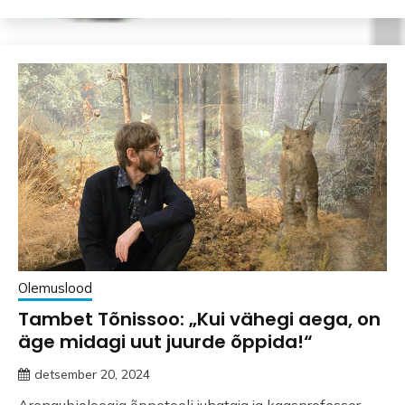
Olemuslood
Tambet Tõnissoo: „Kui vähegi aega, on
äge midagi uut juurde õppida!“
detsember 20, 2024
Arengubioloogia õppetooli juhataja ja kaasprofessor