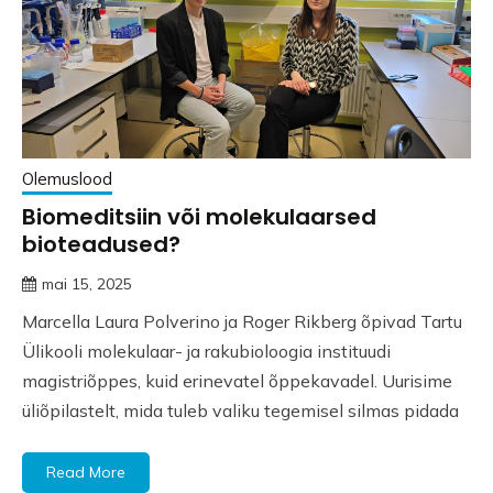
Olemuslood
Biomeditsiin või molekulaarsed
bioteadused?
mai 15, 2025
Marcella Laura Polverino ja Roger Rikberg õpivad Tartu
Ülikooli molekulaar- ja rakubioloogia instituudi
magistriõppes, kuid erinevatel õppekavadel. Uurisime
üliõpilastelt, mida tuleb valiku tegemisel silmas pidada
Read More