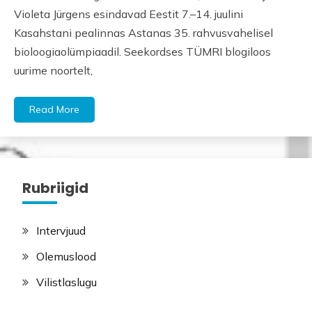
Violeta Jürgens esindavad Eestit 7.–14. juulini
Kasahstani pealinnas Astanas 35. rahvusvahelisel
bioloogiaolümpiaadil. Seekordses TÜMRI blogiloos
uurime noortelt,
Read More
Rubriigid
Intervjuud
Olemuslood
Vilistlaslugu