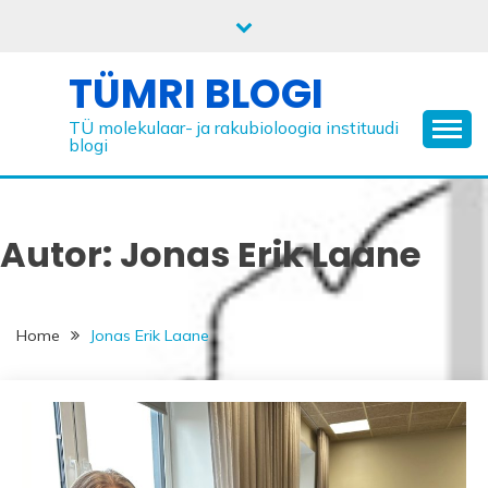
Skip
to
content
TÜMRI BLOGI
TÜ molekulaar- ja rakubioloogia instituudi
blogi
Autor:
Jonas Erik Laane
Home
Jonas Erik Laane