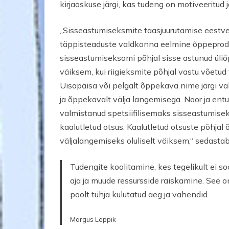
kirjaoskuse järgi, kas tudeng on motiveeritu
„Sisseastumiseksmite taasjuurutamise eestve
täppisteaduste valdkonna eelmine õppeprode
sisseastumiseksami põhjal sisse astunud üliõ
väiksem, kui riigieksmite põhjal vastu võetud t
Uisapäisa või pelgalt õppekava nime järgi v
ja õppekavalt välja langemisega. Noor ja entu
valmistanud spetsiifilisemaks sisseastumisek
kaalutletud otsus. Kaalutletud otsuste põhja
väljalangemiseks oluliselt väiksem,“ sedasta
Tudengite koolitamine, kes tegelikult ei soo
aja ja muude ressursside raiskamine. See
poolt tühja kulutatud aeg ja vahendid.
Margus Leppik