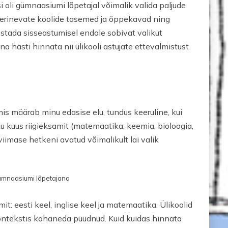
 oli gümnaasiumi lõpetajal võimalik valida paljude
as erinevate koolide tasemed ja õppekavad ning
vestada sisseastumisel endale sobivat valikut
na hästi hinnata nii ülikooli astujate ettevalmistust
is määrab minu edasise elu, tundus keeruline, kui
u kuus riigieksamit (matemaatika, keemia, bioloogia,
a viimase hetkeni avatud võimalikult lai valik
ümnaasiumi lõpetajana
it: eesti keel, inglise keel ja matemaatika. Ülikoolid
kontekstis kohaneda püüdnud. Kuid kuidas hinnata