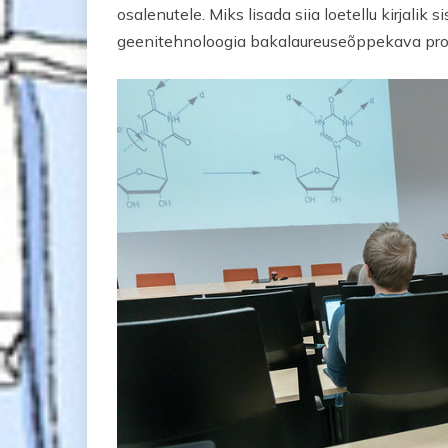
osalenutele. Miks lisada siia loetellu kirjali
geenitehnoloogia bakalaureuseõppekava pro