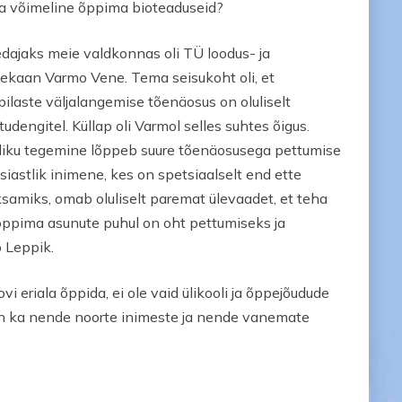
d ja võimeline õppima bioteaduseid?
dajaks meie valdkonnas oli TÜ loodus- ja
kaan Varmo Vene. Tema seisukoht oli, et
pilaste väljalangemise tõenäosus on oluliselt
udengitel. Küllap oli Varmol selles suhtes õigus.
aliku tegemine lõppeb suure tõenäosusega pettumise
siastlik inimene, kes on spetsiaalselt end ette
samiks, omab oluliselt paremat ülevaadet, et teha
l õppima asunute puhul on oht pettumiseks ja
b Leppik.
vi eriala õppida, ei ole vaid ülikooli ja õppejõudude
 on ka nende noorte inimeste ja nende vanemate