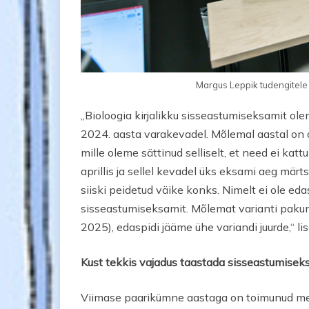
Margus Leppik tudengitele 
„Bioloogia kirjalikku sisseastumiseksamit ol
2024. aasta varakevadel. Mõlemal aastal on 
mille oleme sättinud selliselt, et need ei kat
aprillis ja sellel kevadel üks eksami aeg märtsi
siiski peidetud väike konks. Nimelt ei ole eda
sisseastumiseksamit. Mõlemat varianti paku
2025), edaspidi jääme ühe variandi juurde,“ li
Kust tekkis vajadus taastada sisseastumise
Viimase paarikümne aastaga on toimunud mei