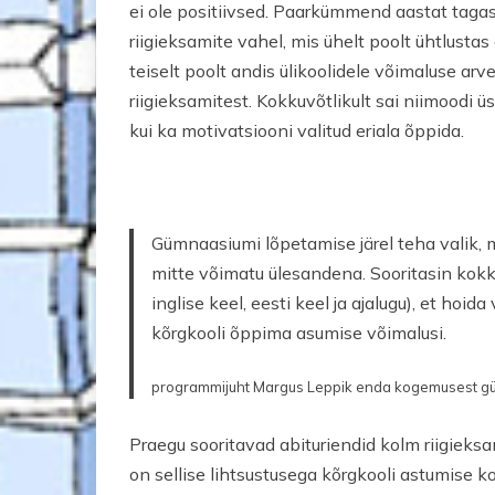
ei ole positiivsed. Paarkümmend aastat tagasi
riigieksamite vahel, mis ühelt poolt ühtlust
teiselt poolt andis ülikoolidele võimaluse ar
riigieksamitest. Kokkuvõtlikult sai niimoodi üs
kui ka motivatsiooni valitud eriala õppida.
Gümnaasiumi lõpetamise järel teha valik, m
mitte võimatu ülesandena. Sooritasin kokk
inglise keel, eesti keel ja ajalugu), et hoid
kõrgkooli õppima asumise võimalusi.
programmijuht Margus Leppik enda kogemusest g
Praegu sooritavad abituriendid kolm riigieksam
on sellise lihtsustusega kõrgkooli astumise 