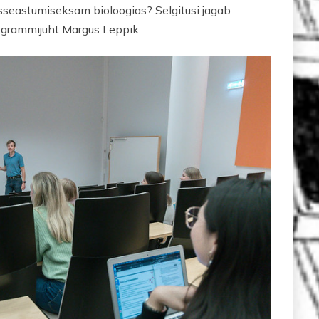
k sisseastumiseksam bioloogias? Selgitusi jagab
grammijuht Margus Leppik.