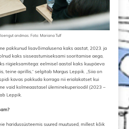
loengut andmas. Foto: Mariana Tulf
eme pakkunud lisavõimalusena kaks aastat, 2023. ja
olnud kaks sisseastumiseksami sooritamise aega,
tuks riigieksamitega: eelmisel aastal kaks kuupäeva
s, teine aprillis,“ selgitab Margus Leppik. „Siia on
spidi kavas pakkuda korraga nii erialakatset kui
me vaid kolmeaastasel üleminekuperioodil (2023 –
sab Leppik.
ksam?
e haridussüsteemis suured muutused, millest kõik