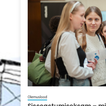
Olemuslood
Sisseastumiseksam – mik