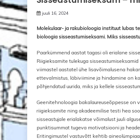
juuli 16, 2024
Molekulaar- ja rakubioloogia instituut lubas te
bioloogia sisseastumiseksami. Miks sisseast
Paarkümmend aastat tagasi oli erialane siss
Riigieksamite tulekuga sisseastumiseksamid 
viimastel aastatel ühe lisavõimalusena hak
ettevalmistus, läbiviimine ja hindamine on ko
põhjendatud uurida, miks ja kellele sisseast
Geenitehnoloogia bakalaureuseõppesse on võ
riigieksamite ning akadeemilise testi hea soo
sisseastujale erialakatse võimalust juuli algu
punktisummat tugeva motivatsiooni ja heade 
Eritingimustel vastuvõtt kehtib aineolümpiaad