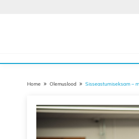
Skip
to
content
Home
Olemuslood
Sisseastumiseksam – mi