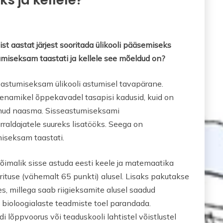
ist aastat järjest sooritada ülikooli pääsemiseks
umiseksam taastati ja kellele see mõeldud on?
eastumiseksam ülikooli astumisel tavapärane.
enamikel õppekavadel tasapisi kadusid, kuid on
anud naasma. Sisseastumiseksami
rraldajatele suureks lisatööks. Seega on
umiseksam taastati.
imalik sisse astuda eesti keele ja matemaatika
rituse (vähemalt 65 punkti) alusel. Lisaks pakutakse
ses, millega saab riigieksamite alusel saadud
bioloogialaste teadmiste toel parandada.
i lõppvoorus või teaduskooli lahtistel võistlustel