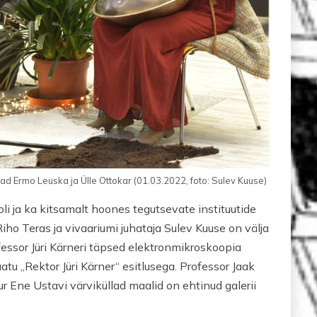
ad Ermo Leuska ja Ülle Ottokar (01.03.2022, foto: Sulev Kuuse)
i ja ka kitsamalt hoones tegutsevate instituutide
ho Teras ja vivaariumi juhataja Sulev Kuuse on välja
fessor Jüri Kärneri täpsed elektronmikroskoopia
tu „Rektor Jüri Kärner“ esitlusega. Professor Jaak
r Ene Ustavi värviküllad maalid on ehtinud galerii