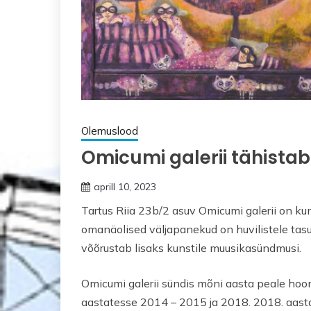
Olemuslood
Omicumi galerii tähistab
aprill 10, 2023
Tartus Riia 23b/2 asuv Omicumi galerii on kun
omanäolised väljapanekud on huvilistele tasu
võõrustab lisaks kunstile muusikasündmusi.
Omicumi galerii sündis mõni aasta peale hoon
aastatesse 2014 – 2015 ja 2018. 2018. aasta 