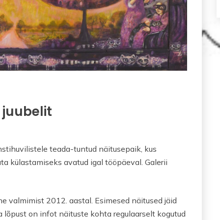
 juubelit
stihuvilistele teada-tuntud näitusepaik, kus
ta külastamiseks avatud igal tööpäeval. Galerii
e valmimist 2012. aastal. Esimesed näitused jäid
lõpust on infot näituste kohta regulaarselt kogutud