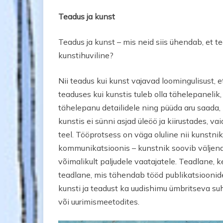
Teadus ja kunst
Teadus ja kunst – mis neid siis ühendab, et
kunstihuviline?
Nii teadus kui kunst vajavad loomingulisust, e
teaduses kui kunstis tuleb olla tähelepaneli
tähelepanu detailidele ning püüda aru saada, m
kunstis ei sünni asjad üleöö ja kiirustades,
teel. Tööprotsess on väga oluline nii kunstnik
kommunikatsioonis – kunstnik soovib väljen
võimalikult paljudele vaatajatele. Teadlane, k
teadlane, mis tähendab tööd publikatsioonide
kunsti ja teadust ka uudishimu ümbritseva suh
või uurimismeetodites.