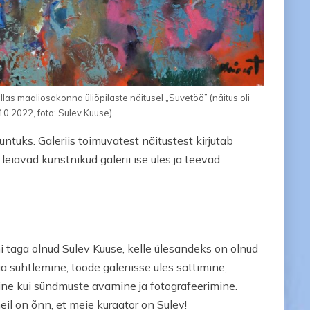
las maaliosakonna üliõpilaste näitusel „Suvetöö” (näitus oli
.10.2022, foto: Sulev Kuuse)
untuks. Galeriis toimuvatest näitustest kirjutab
leiavad kunstnikud galerii ise üles ja teevad
i taga olnud Sulev Kuuse, kelle ülesandeks on olnud
a suhtlemine, tööde galeriisse üles sättimine,
mine kui sündmuste avamine ja fotografeerimine.
meil on õnn, et meie kuraator on Sulev!