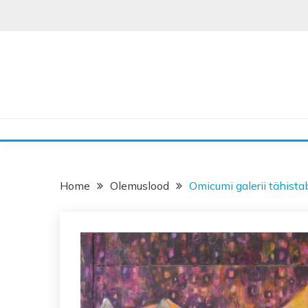
Skip
to
content
Home
Olemuslood
Omicumi galerii tähistab