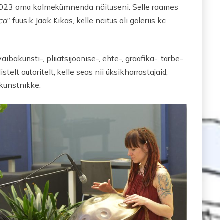
gas 2023 oma kolmekümnenda näituseni. Selle raames
ca
“ füüsik Jaak Kikas, kelle näitus oli galeriis ka
vaibakunsti-, pliiatsijoonise-, ehte-, graafika-, tarbe-
telt autoritelt, kelle seas nii üksikharrastajaid,
 kunstnikke.