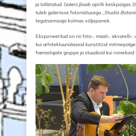
ja talletatud. Galerii jõuab aprilli keskpai
tuleb galeriisse fotonäitusega „
Studia Botani
tegutsemisaja kolmas väljapanek.
Eksponeeritud on nii foto-, maali-, akvarelli-, 
kui arhitektuurialaseid kunstitöid mitmepalgelis
harrastajate gruppe ja stuudioid kui nimekaid