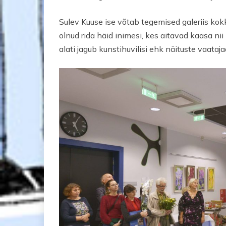
Sulev Kuuse ise võtab tegemised galeriis kokku 
olnud rida häid inimesi, kes aitavad kaasa nii
alati jagub kunstihuvilisi ehk näituste vaatajad