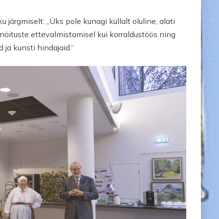
järgmiselt: „Üks pole kunagi küllalt oluline, alati
 näituste ettevalmistamisel kui korraldustöös ning
 ja kunsti hindajaid.“