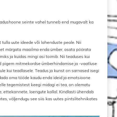
 teadushoone seinte vahel tunneb end mugavalt ka
t tulla uute ideede või lahenduste peale. Nii
k, et märgata maailma enda ümber, osata pöörata
iks ja kuidas mingi asi toimib. Nii teaduses kui
 vaid pigem mitmekordse ümberhindamise ja -vaatluse
ule kui teadlasele. Teadus ja kunst on sarnased isegi
dada oma tööde kaudu enda ideid ja emotsioone
elle tegemistest keegi midagi ei tea, on olematu
, ettekannete, loengute kallal. Kindlasti ühendab
tes, väljendugu see siis kas uutes pintslitehnikates