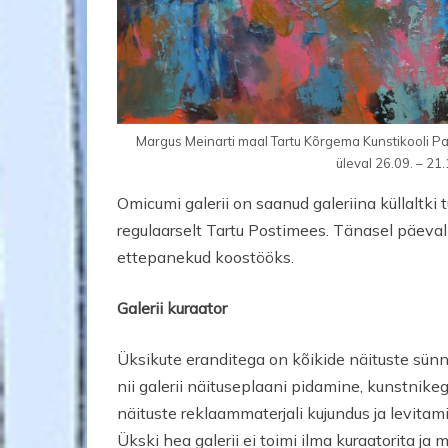
Margus Meinarti maal Tartu Kõrgema Kunstikooli Pal
üleval 26.09. – 21
Omicumi galerii on saanud galeriina küllaltki t
regulaarselt Tartu Postimees. Tänasel päeval 
ettepanekud koostööks.
Galerii kuraator
Üksikute eranditega on kõikide näituste sünn
nii galerii näituseplaani pidamine, kunstnikeg
näituste reklaammaterjali kujundus ja levita
Ükski hea galerii ei toimi ilma kuraatorita ja 