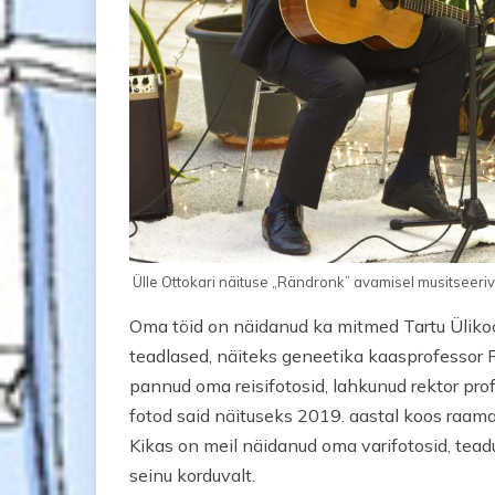
Ülle Ottokari näituse „Rändronk” avamisel musitseeriv
Oma töid on näidanud ka mitmed Tartu Ülikool
teadlased, näiteks geneetika kaasprofessor Ri
pannud oma reisifotosid, lahkunud rektor pro
fotod said näituseks 2019. aastal koos raamaa
Kikas on meil näidanud oma varifotosid, teadu
seinu korduvalt.