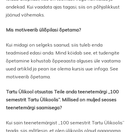
andekad. Kui vaadata ajas tagasi, siis on põhjalikkust
jäänud vähemaks.
Mis motiveerib üliõpilasi õpetama?
Kui midagi on selgeks saanud, siis tuleb enda
teadmised edasi anda. Mind köidab see, et tudengite
õpetamine kohustab õppeaasta alguses üle vaatama
uued artiklid ja pean ise olema kursis uue infoga. See
motiveerib õpetama.
Tartu Ülikool otsustas Teile anda teenetemärgi „100
semestrit Tartu Ülikoolis”. Millised on muljed seoses
teenetemärgi saamisega?
Kui sain teenetemärgist „100 semestrit Tartu Ülikoolis”
teada, siis mõtlesin, et olen ülikoolis olnud paganama