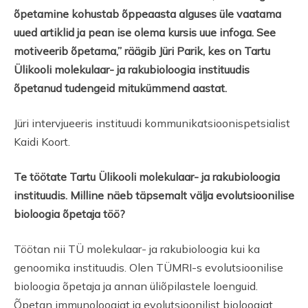
õpetamine kohustab õppeaasta alguses üle vaatama
uued artiklid ja pean ise olema kursis uue infoga. See
motiveerib õpetama,” räägib Jüri Parik, kes on Tartu
Ülikooli molekulaar- ja rakubioloogia instituudis
õpetanud tudengeid mitukümmend aastat.
Jüri intervjueeris instituudi kommunikatsioonispetsialist
Kaidi Koort.
Te töötate Tartu Ülikooli molekulaar- ja rakubioloogia
instituudis. Milline näeb täpsemalt välja evolutsioonilise
bioloogia õpetaja töö?
Töötan nii TÜ molekulaar- ja rakubioloogia kui ka
genoomika instituudis. Olen TÜMRI-s evolutsioonilise
bioloogia õpetaja ja annan üliõpilastele loenguid.
Õpetan immunoloogiat ja evolutsioonilist bioloogiat.