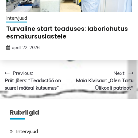
Intervjuud
Turvaline start teaduses: laboriohutus
esmakursuslastele
aprill 22, 2026
Navigeerimine
Previous:
Next:
Priit Jõers: “Teadustöö on
Maia Kivisaar: „Olen Tartu
suurel määral kutsumus”
Ülikooli patriootˮ
Rubriigid
Intervjuud