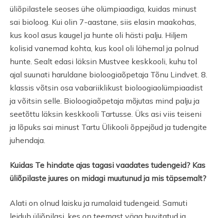
üliõpilastele seoses ühe olümpiaadiga, kuidas minust
sai bioloog. Kui olin 7-aastane, siis elasin maakohas,
kus kool asus kaugel ja hunte oli hästi palju. Hiljem
kolisid vanemad kohta, kus kool oli lähemal ja polnud
hunte. Sealt edasi läksin Mustvee keskkooli, kuhu tol
ajal suunati haruldane bioloogiaõpetaja Tõnu Lindvet. 8.
klassis võtsin osa vabariiklikust bioloogiaolümpiaadist
ja võitsin selle. Bioloogiaõpetaja mõjutas mind palju ja
seetõttu läksin keskkooli Tartusse. Üks asi viis teiseni
ja lõpuks sai minust Tartu Ülikooli õppejõud ja tudengite
juhendaja.
Kuidas Te hindate ajas tagasi vaadates tudengeid? Kas
üliõpilaste juures on midagi muutunud ja mis täpsemalt?
Alati on olnud laisku ja rumalaid tudengeid. Samuti
leidub üliõpilasi, kes on teemast väga huvitatud ja